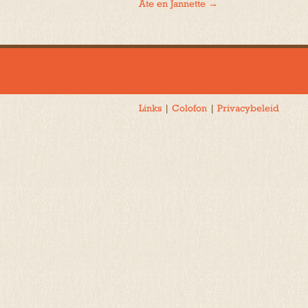
Ate en Jannette
→
navigatie
Links
|
Colofon
|
Privacybeleid