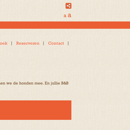
a
a
oek
Reserveren
Contact
men we de honden mee. En jullie B&B