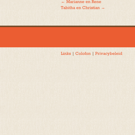
←
Marianne en Rene
Bericht
Tabitha en Christian
→
navigatie
Links
|
Colofon
|
Privacybeleid