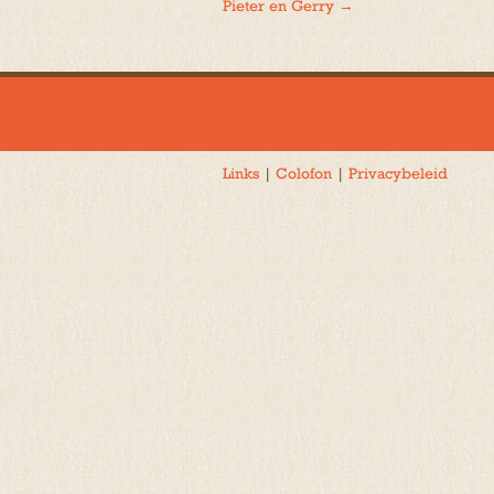
Pieter en Gerry
→
navigatie
Links
|
Colofon
|
Privacybeleid