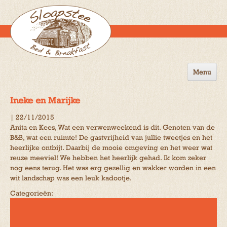
Menu
Home
Ineke en Marijke
de B&B
|
22/11/2015
Anita en Kees, Wat een verwenweekend is dit. Genoten van de
Omgeving
B&B, wat een ruimte! De gastvrijheid van jullie tweetjes en het
heerlijke ontbijt. Daarbij de mooie omgeving en het weer wat
Activiteiten
reuze meeviel! We hebben het heerlijk gehad. Ik kom zeker
nog eens terug. Het was erg gezellig en wakker worden in een
Gastenboek
wit landschap was een leuk kadootje.
Reserveren
Categorieën:
Contact