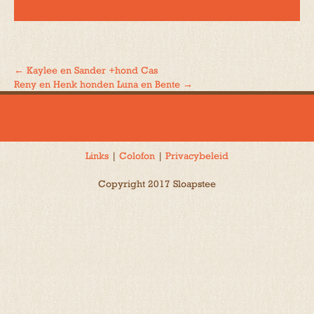
←
Kaylee en Sander +hond Cas
Bericht
Reny en Henk honden Luna en Bente
→
navigatie
Links
|
Colofon
|
Privacybeleid
Copyright 2017 Sloapstee