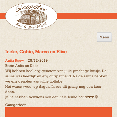
Menu
Home
Ineke, Cobie, Marco en Elise
de B&B
Anita Bouw
|
28/12/2019
Beste Anita en Kees
Omgeving
Wij hebben heel erg genotem van julle prachtige huisje. De
sauna was heerlijk en erg ontspannend. Na de sauna hebben
Activiteiten
we erg genoten van jullie hottube.
Het waren twee top dagen. Ik zou dit graag nog een keer
Gastenboek
doen.
Jullie hebben trouwens ook een hele leuke hond!❤❤😂
Reserveren
Categorieën:
Contact