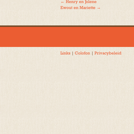
←
Henry en Jolene
Bericht
Ewout en Mariette
→
navigatie
Links
|
Colofon
|
Privacybeleid