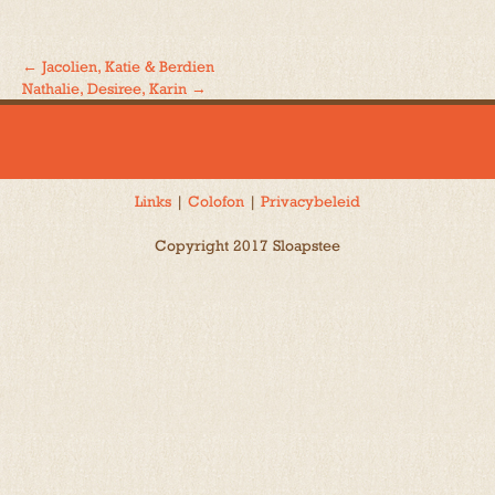
←
Jacolien, Katie & Berdien
Bericht
Nathalie, Desiree, Karin
→
navigatie
Links
|
Colofon
|
Privacybeleid
Copyright 2017 Sloapstee