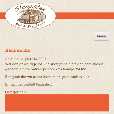
Menu
Home
Hans en Ria
de B&B
Anita Bouw
|
04/06/2024
Wat een geweldige B&B hebben jullie hier! Aan echt alles is
Omgeving
gedacht. En de ontvangst voor ons hondje; WOW!
Activiteiten
Een plek die we zeker kunnen en gaan aanbevelen.
En dan het ontbijt! Fantastisch!!!
Gastenboek
Categorieën:
Reserveren
Contact