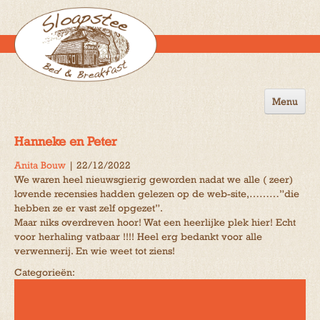
Menu
Home
Hanneke en Peter
de B&B
Anita Bouw
|
22/12/2022
We waren heel nieuwsgierig geworden nadat we alle ( zeer)
Omgeving
lovende recensies hadden gelezen op de web-site,………”die
hebben ze er vast zelf opgezet”.
Activiteiten
Maar niks overdreven hoor! Wat een heerlijke plek hier! Echt
voor herhaling vatbaar !!!! Heel erg bedankt voor alle
Gastenboek
verwennerij. En wie weet tot ziens!
Reserveren
Categorieën:
Contact