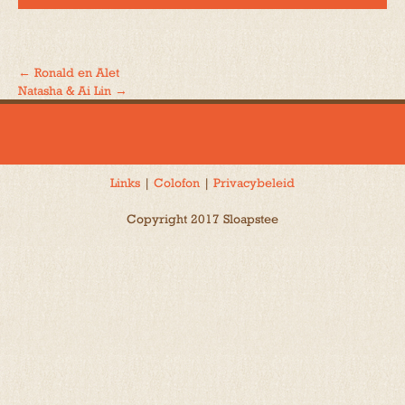
←
Ronald en Alet
Bericht
Natasha & Ai Lin
→
navigatie
Links
|
Colofon
|
Privacybeleid
Copyright 2017 Sloapstee