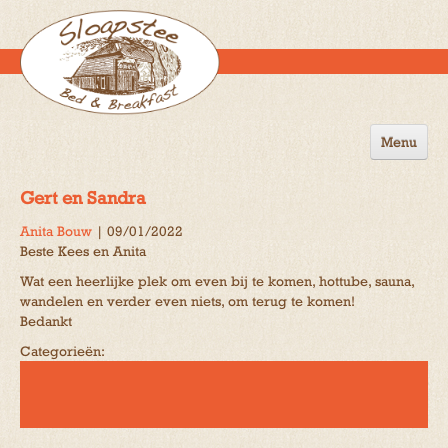
Menu
Home
Gert en Sandra
de B&B
Anita Bouw
|
09/01/2022
Beste Kees en Anita
Omgeving
Wat een heerlijke plek om even bij te komen, hottube, sauna,
Activiteiten
wandelen en verder even niets, om terug te komen!
Bedankt
Gastenboek
Categorieën:
Reserveren
Contact