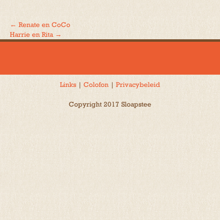
←
Renate en CoCo
Bericht
Harrie en Rita
→
navigatie
Links
|
Colofon
|
Privacybeleid
Copyright 2017 Sloapstee