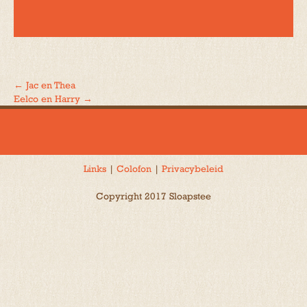
←
Jac en Thea
Bericht
Eelco en Harry
→
navigatie
Links
|
Colofon
|
Privacybeleid
Copyright 2017 Sloapstee