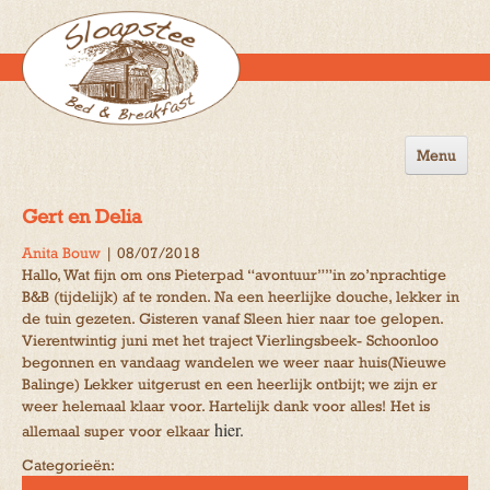
Menu
Home
Gert en Delia
de B&B
Anita Bouw
|
08/07/2018
Hallo, Wat fijn om ons Pieterpad “avontuur””in zo’nprachtige
Omgeving
B&B (tijdelijk) af te ronden. Na een heerlijke douche, lekker in
de tuin gezeten. Gisteren vanaf Sleen hier naar toe gelopen.
Activiteiten
Vierentwintig juni met het traject Vierlingsbeek- Schoonloo
begonnen en vandaag wandelen we weer naar huis(Nieuwe
Gastenboek
Balinge) Lekker uitgerust en een heerlijk ontbijt; we zijn er
weer helemaal klaar voor. Hartelijk dank voor alles! Het is
Reserveren
hier.
allemaal super voor elkaar
Contact
Categorieën: