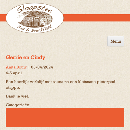
Menu
Home
Gerrie en Cindy
de B&B
Anita Bouw
|
05/04/2024
4-5 april
Omgeving
Een heerlijk verblijf met sauna na een kletsnatte pieterpad
Activiteiten
etappe.
Dank je wel.
Gastenboek
Categorieën:
Reserveren
Contact