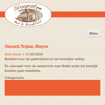
Menu
Home
Gerard, Trijnie, Mayco
de B&B
Anita Bouw
|
17/02/2025
Bedankt voor de gastvrijheid en het heerlijke ontbijt.
Omgeving
En uiteraard voor de taxiservice naar Rolde zodat wij heerlijk
Activiteiten
konden gaan wandelen.
Categorieën:
Gastenboek
Reserveren
Contact