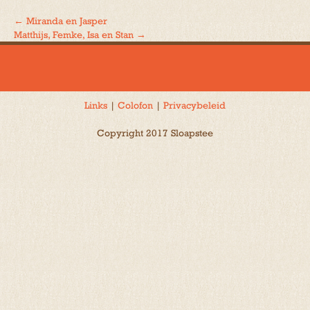
←
Miranda en Jasper
Bericht
Matthijs, Femke, Isa en Stan
→
navigatie
Links
|
Colofon
|
Privacybeleid
Copyright 2017 Sloapstee