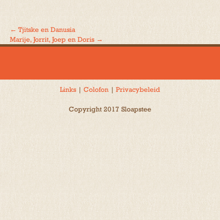
←
Tjitske en Danusia
Bericht
Marije, Jorrit, Joep en Doris
→
navigatie
Links
|
Colofon
|
Privacybeleid
Copyright 2017 Sloapstee