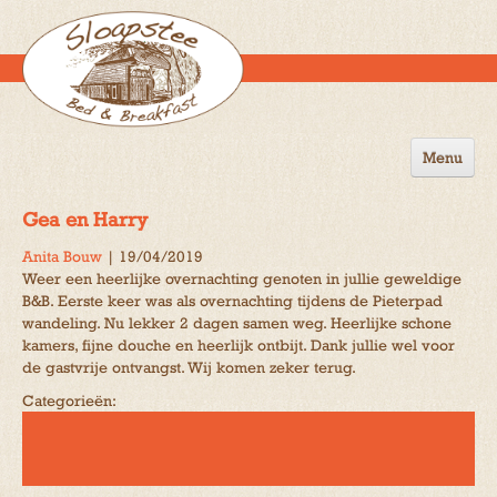
Menu
Home
Gea en Harry
de B&B
Anita Bouw
|
19/04/2019
Weer een heerlijke overnachting genoten in jullie geweldige
Omgeving
B&B. Eerste keer was als overnachting tijdens de Pieterpad
wandeling. Nu lekker 2 dagen samen weg. Heerlijke schone
Activiteiten
kamers, fijne douche en heerlijk ontbijt. Dank jullie wel voor
de gastvrije ontvangst. Wij komen zeker terug.
Gastenboek
Categorieën:
Reserveren
Contact