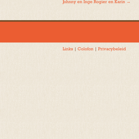
Johnny en Inge Rogier en Karin
→
navigatie
Links
|
Colofon
|
Privacybeleid