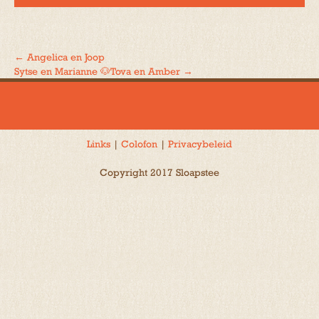
←
Angelica en Joop
Bericht
Sytse en Marianne 🐶Tova en Amber
→
navigatie
Links
|
Colofon
|
Privacybeleid
Copyright 2017 Sloapstee