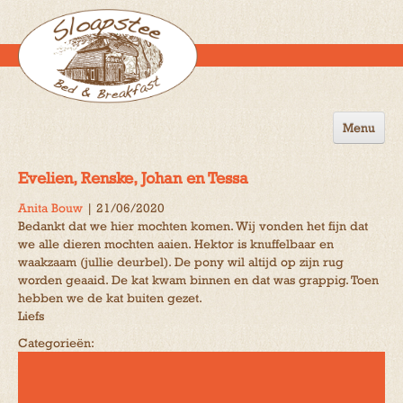
Menu
Home
Evelien, Renske, Johan en Tessa
de B&B
Anita Bouw
|
21/06/2020
Bedankt dat we hier mochten komen. Wij vonden het fijn dat
Omgeving
we alle dieren mochten aaien. Hektor is knuffelbaar en
waakzaam (jullie deurbel). De pony wil altijd op zijn rug
Activiteiten
worden geaaid. De kat kwam binnen en dat was grappig. Toen
hebben we de kat buiten gezet.
Gastenboek
Liefs
Reserveren
Categorieën:
Contact