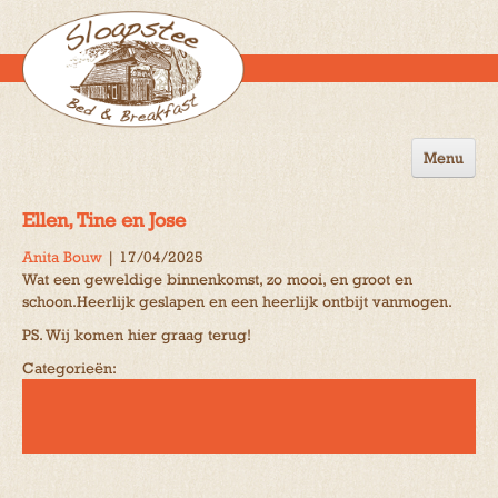
Menu
Home
Ellen, Tine en Jose
de B&B
Anita Bouw
|
17/04/2025
Wat een geweldige binnenkomst, zo mooi, en groot en
Omgeving
schoon.Heerlijk geslapen en een heerlijk ontbijt vanmogen.
Activiteiten
PS. Wij komen hier graag terug!
Categorieën:
Gastenboek
Reserveren
Contact