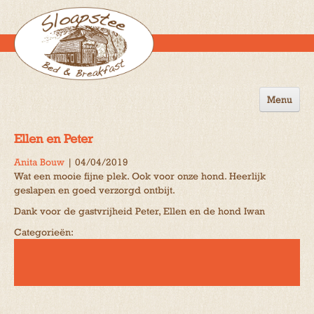
Menu
Home
Ellen en Peter
de B&B
Anita Bouw
|
04/04/2019
Wat een mooie fijne plek. Ook voor onze hond. Heerlijk
Omgeving
geslapen en goed verzorgd ontbijt.
Activiteiten
Dank voor de gastvrijheid Peter, Ellen en de hond Iwan
Categorieën:
Gastenboek
Reserveren
Contact