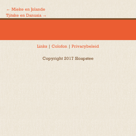
←
Mieke en Jolande
Bericht
Tjitske en Danusia
→
navigatie
Links
|
Colofon
|
Privacybeleid
Copyright 2017 Sloapstee