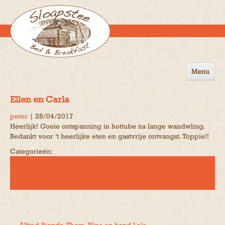
Menu
Home
Ellen en Carla
de B&B
peter
|
28/04/2017
Heerlijk! Goeie ontspanning in hottube na lange wandwling.
Omgeving
Bedankt voor ’t heerlijke eten en gastvrije ontvangst. Toppie!!
Activiteiten
Categorieën:
Gastenboek
Reserveren
Contact