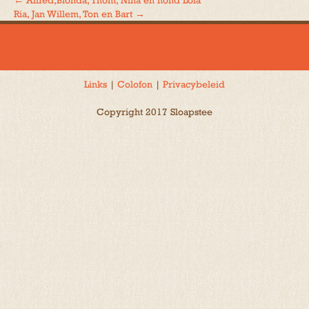
←
Alfred,Bionda, Thom, Nina en hond Lola
Bericht
Ria, Jan Willem, Ton en Bart
→
navigatie
Links
|
Colofon
|
Privacybeleid
Copyright 2017 Sloapstee