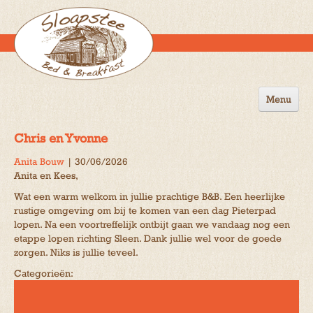
Menu
Home
Chris en Yvonne
de B&B
Anita Bouw
|
30/06/2026
Anita en Kees,
Omgeving
Wat een warm welkom in jullie prachtige B&B. Een heerlijke
Activiteiten
rustige omgeving om bij te komen van een dag Pieterpad
lopen. Na een voortreffelijk ontbijt gaan we vandaag nog een
Gastenboek
etappe lopen richting Sleen. Dank jullie wel voor de goede
zorgen. Niks is jullie teveel.
Reserveren
Categorieën:
Contact