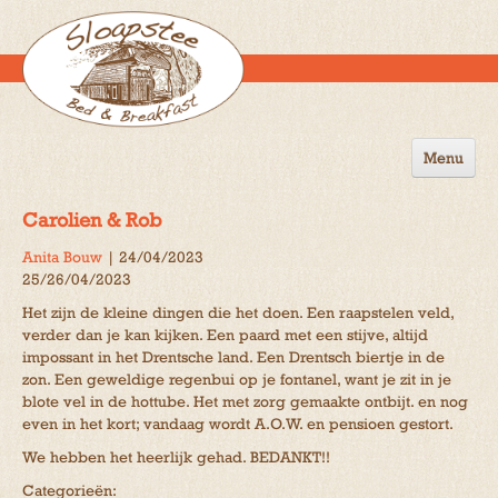
Menu
Home
Carolien & Rob
de B&B
Anita Bouw
|
24/04/2023
25/26/04/2023
Omgeving
Het zijn de kleine dingen die het doen. Een raapstelen veld,
Activiteiten
verder dan je kan kijken. Een paard met een stijve, altijd
impossant in het Drentsche land. Een Drentsch biertje in de
Gastenboek
zon. Een geweldige regenbui op je fontanel, want je zit in je
blote vel in de hottube. Het met zorg gemaakte ontbijt. en nog
Reserveren
even in het kort; vandaag wordt A.O.W. en pensioen gestort.
We hebben het heerlijk gehad. BEDANKT!!
Contact
Categorieën: