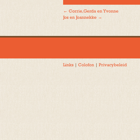
←
Corrie,Gerda en Yvonne
Bericht
Jos en Joannekke
→
navigatie
Links
|
Colofon
|
Privacybeleid