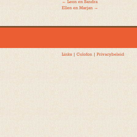
←
Leon en Sandra
Bericht
Ellen en Marjan
→
navigatie
Links
|
Colofon
|
Privacybeleid