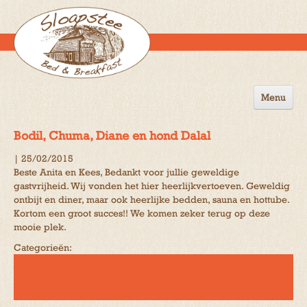
Menu
Home
Bodil, Chuma, Diane en hond Dalal
de B&B
|
25/02/2015
Beste Anita en Kees, Bedankt voor jullie geweldige
Omgeving
gastvrijheid. Wij vonden het hier heerlijkvertoeven. Geweldig
ontbijt en diner, maar ook heerlijke bedden, sauna en hottube.
Activiteiten
Kortom een groot succes!! We komen zeker terug op deze
mooie plek.
Gastenboek
Categorieën:
Reserveren
Contact