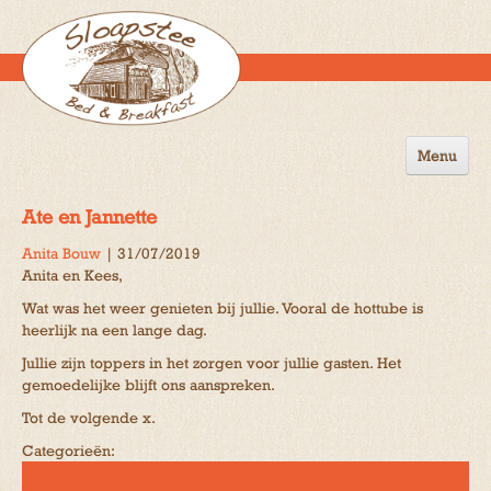
Menu
Home
Ate en Jannette
de B&B
Anita Bouw
|
31/07/2019
Anita en Kees,
Omgeving
Wat was het weer genieten bij jullie. Vooral de hottube is
Activiteiten
heerlijk na een lange dag.
Jullie zijn toppers in het zorgen voor jullie gasten. Het
Gastenboek
gemoedelijke blijft ons aanspreken.
Reserveren
Tot de volgende x.
Categorieën:
Contact