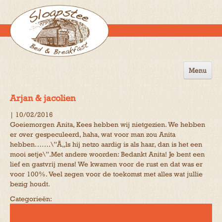
Menu
Home
Arjan & jacolien
de B&B
|
10/02/2016
Goeiemorgen Anita, Kees hebben wij nietgezien. We hebben
Omgeving
er over gespeculeerd, haha, wat voor man zou Anita
hebben…….\”Ã„ls hij netzo aardig is als haar, dan is het een
Activiteiten
mooi setje\”.Met andere woorden: Bedankt Anita! Je bent een
lief en gastvrij mens! We kwamen voor de rust en dat was er
Gastenboek
voor 100%. Veel zegen voor de toekomst met alles wat jullie
bezig houdt.
Reserveren
Categorieën:
Contact