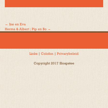
←
Ine en Eva
Bericht
Herma & Albert ; Pip en Bo
→
navigatie
Links
|
Colofon
|
Privacybeleid
Copyright 2017 Sloapstee