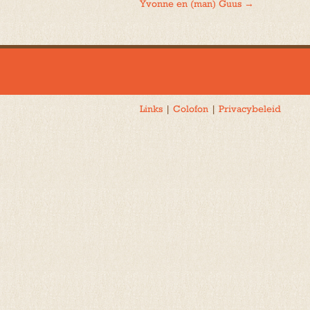
Yvonne en (man) Guus
→
navigatie
Links
|
Colofon
|
Privacybeleid