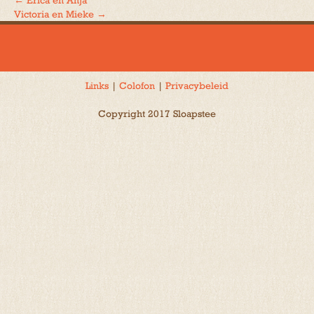
←
Erica en Anja
Bericht
Victoria en Mieke
→
navigatie
Links
|
Colofon
|
Privacybeleid
Copyright 2017 Sloapstee