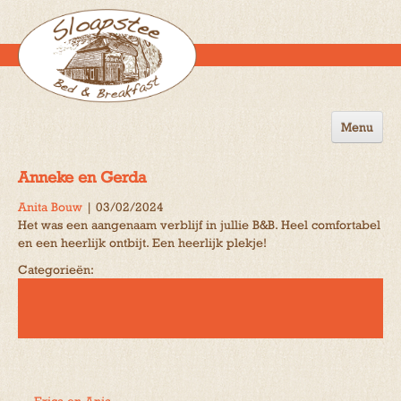
Menu
Home
Anneke en Gerda
de B&B
Anita Bouw
|
03/02/2024
Het was een aangenaam verblijf in jullie B&B. Heel comfortabel
Omgeving
en een heerlijk ontbijt. Een heerlijk plekje!
Activiteiten
Categorieën:
Gastenboek
Reserveren
Contact