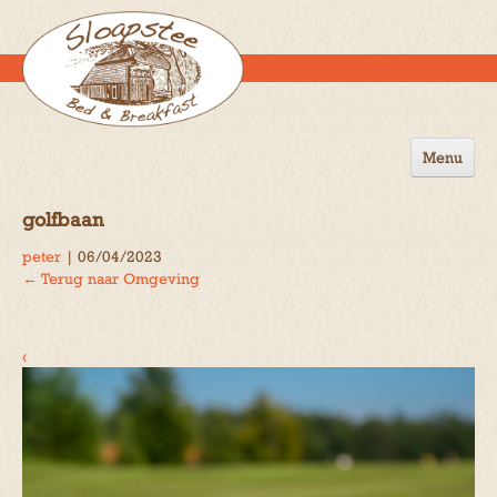
Menu
Home
golfbaan
de B&B
peter
|
06/04/2023
←
Terug naar Omgeving
Omgeving
Activiteiten
‹
Gastenboek
Reserveren
Contact