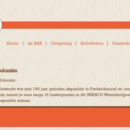
Home
de B&B
Omgeving
Activiteiten
Gastenb
Koloniën
Koloniën
ofietstocht wat zich 180 jaar geleden afspeelde in Frederiksoord en
onist, neemt je mee langs 16 luisterpunten in dit UNESCO Werelderfgoe
espeelde scènes.