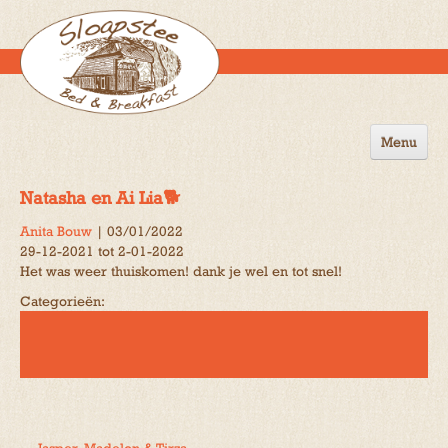
Menu
Home
Natasha en Ai Lia🐕
de B&B
Anita Bouw
|
03/01/2022
29-12-2021 tot 2-01-2022
Omgeving
Het was weer thuiskomen! dank je wel en tot snel!
Activiteiten
Categorieën:
Gastenboek
Reserveren
Contact