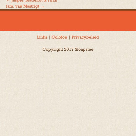
←
Jasper, Madelon & Tirza
Bericht
fam. van Mastrigt
→
navigatie
Links
|
Colofon
|
Privacybeleid
Copyright 2017 Sloapstee