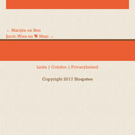
←
Marijke en Ben
Bericht
Jorrit, Wies en 🐕 Maxi
→
navigatie
Links
|
Colofon
|
Privacybeleid
Copyright 2017 Sloapstee