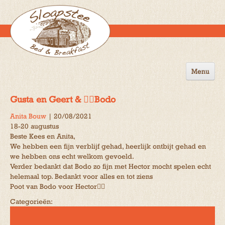
Menu
Home
Gusta en Geert & 🐕‍🦺Bodo
de B&B
Anita Bouw
|
20/08/2021
18-20 augustus
Omgeving
Beste Kees en Anita,
We hebben een fijn verblijf gehad, heerlijk ontbijt gehad en
Activiteiten
we hebben ons echt welkom gevoeld.
Verder bedankt dat Bodo zo fijn met Hector mocht spelen echt
Gastenboek
helemaal top. Bedankt voor alles en tot ziens
Poot van Bodo voor Hector🐕‍🦺
Reserveren
Categorieën:
Contact