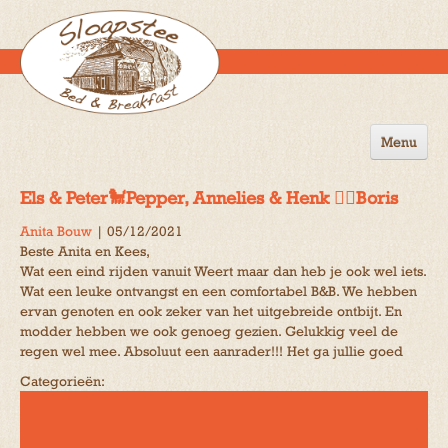
Menu
Home
Els & Peter🐩Pepper, Annelies & Henk 🐕‍🦺Boris
de B&B
Anita Bouw
|
05/12/2021
Beste Anita en Kees,
Omgeving
Wat een eind rijden vanuit Weert maar dan heb je ook wel iets.
Wat een leuke ontvangst en een comfortabel B&B. We hebben
Activiteiten
ervan genoten en ook zeker van het uitgebreide ontbijt. En
modder hebben we ook genoeg gezien. Gelukkig veel de
Gastenboek
regen wel mee. Absoluut een aanrader!!! Het ga jullie goed
Reserveren
Categorieën:
Contact