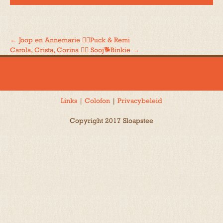
←
Joop en Annemarie 🐕‍🦺Puck & Remi
Bericht
Carola, Crista, Corina 🐕‍🦺 Sooj🐕Binkie
→
navigatie
Links
|
Colofon
|
Privacybeleid
Copyright 2017 Sloapstee