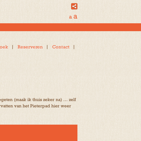
a
a
oek
Reserveren
Contact
geten (maak ik thuis zeker na) … zelf
atten van het Pieterpad hier weer