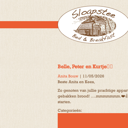
Belle, Peter en Kurtje🐕‍🦺
Anita Bouw
|
11/05/2026
Beste Anita en Kees,
Zo genoten van jullie prachtige appar
gebakken brood! ….mmmmmmm.❤️👍 (de 
starten.
Categorieën: