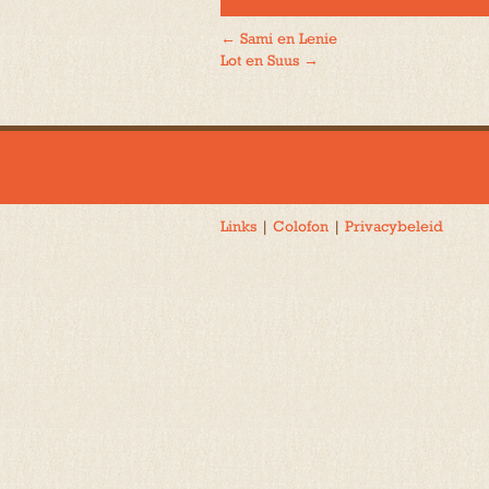
←
Sami en Lenie
Bericht
Lot en Suus
→
navigatie
Links
|
Colofon
|
Privacybeleid